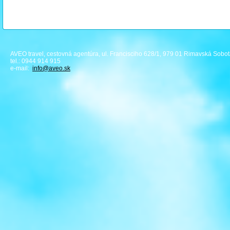
AVEO travel, cestovná agentúra, ul. Francisciho 628/1, 979 01 Rimavská Sobo
tel.: 0944 914 915
e-mail:
info
@aveo.sk