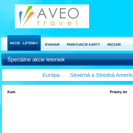
AKCIE - LETENKY
RYANAIR
PARKOVACIE KARTY
WIZZAIR
Špeciálne akcie leteniek
Európa
Severná a Stredná Amerik
Kam
Priamy let