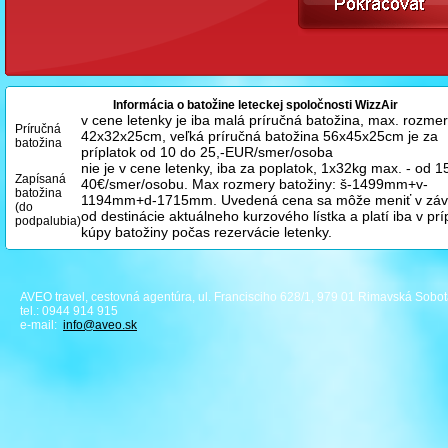
Informácia o batožine leteckej spoločnosti WizzAir
v cene letenky je iba malá príručná batožina, max. rozme
Príručná
42x32x25cm, veľká príručná batožina 56x45x25cm je za
batožina
príplatok od 10 do 25,-EUR/smer/osoba
nie je v cene letenky, iba za poplatok, 1x32kg max. - od 1
Zapísaná
40€/smer/osobu. Max rozmery batožiny: š-1499mm+v-
batožina
1194mm+d-1715mm.
Uvedená cena sa môže meniť v závi
(do
od destinácie aktuálneho kurzového lístka a platí iba v pr
podpalubia)
kúpy batožiny počas rezervácie letenky.
AVEO travel, cestovná agentúra, ul. Francisciho 628/1, 979 01 Rimavská Sobo
tel.: 0944 914 915
e-mail:
info
@aveo.sk