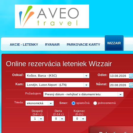
WIZZAIR
AKCIE - LETENKY
RYANAIR
PARKOVACIE KARTY
Online rezervácia leteniek Wizzair
Odkiaľ:
Odlet:
Košice, Barca - (KSC)
Kam:
Návrat:
Londýn, Luton Airport - (LTN)
Požadujem:
Presný dátum - nehýbať s dátumami letu
Trieda:
Smer:
spiatočná
jednosmerná
ekonomická
Dospelý
Dieťa
Kojenec
(14+ r.)
(2-14 r.)
(0-2r.)
1
0
0